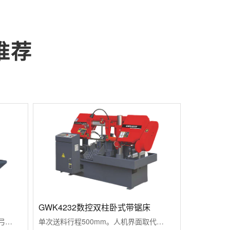
推荐
GWK4232数控双柱卧式带锯床
锯削速度比弓锯床快4-5倍。锯缝比弓锯床...
单次送料行程500mm。人机界面取代传统...