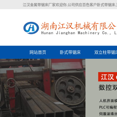
江汉金属带锯床厂家欢迎你,公司供应百色客户卧式带锯床,
网站首页
卧式带锯床
双立柱带锯