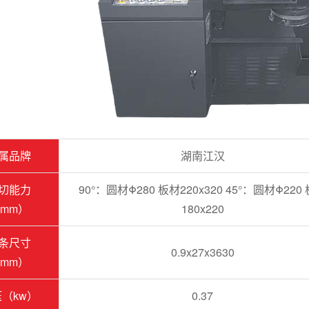
属品牌
湖南江汉
切能力
90°：圆材Φ280 板材220x320 45°：圆材Φ220
mm）
180x220
条尺寸
0.9x27x3630
mm）
（kw）
0.37