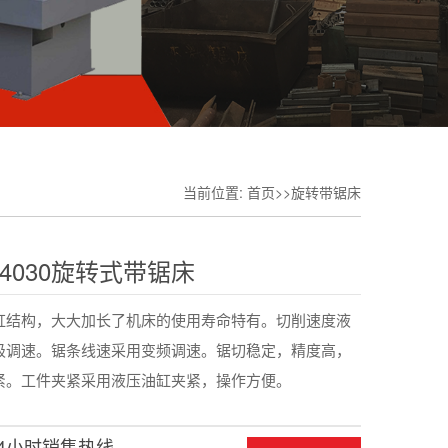
当前位置:
首页
>>
旋转带锯床
4030旋转式带锯床
缸结构，大大加长了机床的使用寿命特有。切削速度液
级调速。锯条线速采用变频调速。锯切稳定，精度高，
紧。工件夹紧采用液压油缸夹紧，操作方便。
24小时销售热线