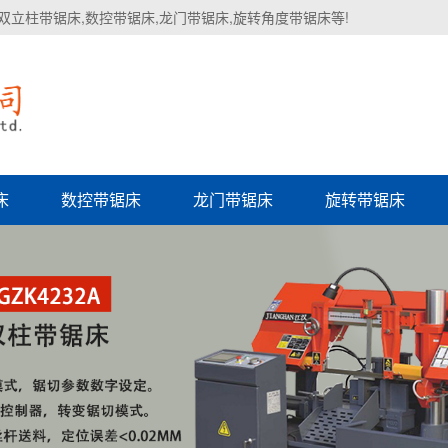
双立柱带锯床,数控带锯床,龙门带锯床,旋转角度带锯床等!
床
数控带锯床
龙门带锯床
旋转带锯床