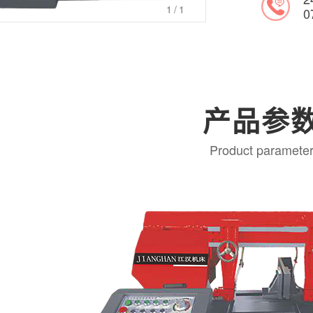
1
/1
0
产品参
Product paramete