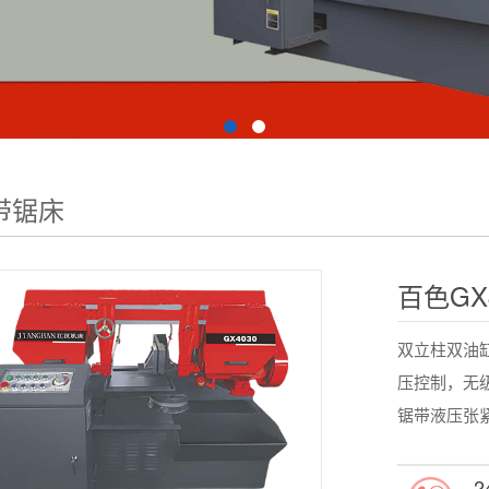
带锯床
百色GX
双立柱双油
压控制，无
锯带液压张