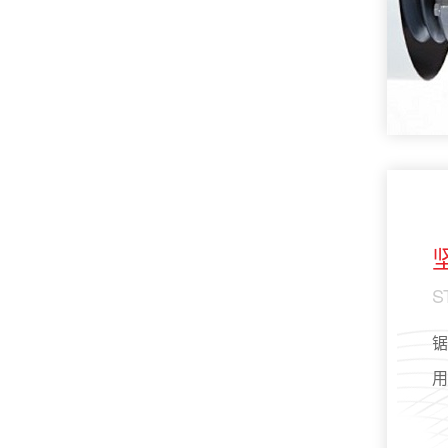
S
锯
用