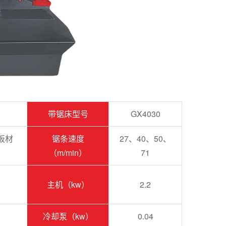
带锯床型号
GX4030
 板材
锯条速度
27、40、50、
（m/min）
71
主机（kw）
2.2
冷却泵（kw）
0.04